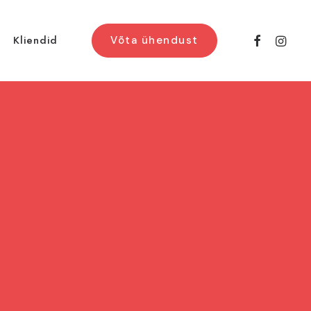
Kliendid
Võta ühendust