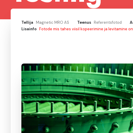
Tellija
Magnetic MRO AS
Teenus
Referentsfotod
A
Lisainfo
Fotode mis tahes viisil kopeerimine ja levitamine o