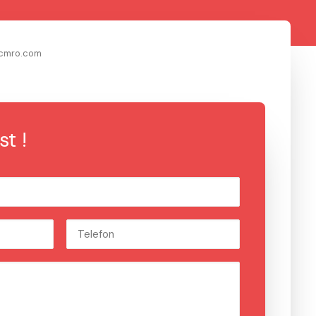
cmro.com
t !