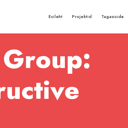
Esileht
Projektid
Tagasiside
 Group:
ructive