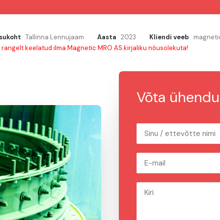
sukoht
Tallinna Lennujaam
Aasta
2023
Kliendi veeb
magneti
n rangelt keelatud ilma Magnetic MRO AS kirjaliku nõusolekuta!
Võta ühendus