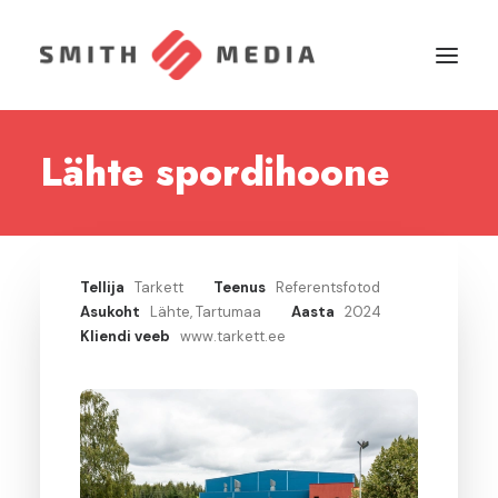
Lähte spordihoone
Esileht
Projektid
Tagasiside
Tellija
Tarkett
Teenus
Referentsfotod
Kliendid
Asukoht
Lähte, Tartumaa
Aasta
2024
Kliendi veeb
www.tarkett.ee
Võta ühendust