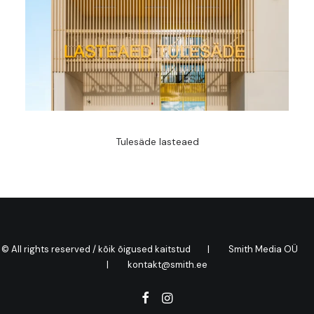
Tulesäde lasteaed
© All rights reserved / kõik õigused kaitstud | Smith Media OÜ
| kontakt@smith.ee